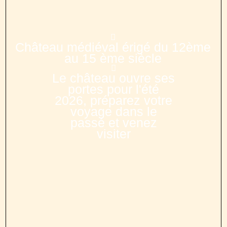
Château médiéval érigé du 12ème
au 15 ème siècle
Le château ouvre ses
portes pour l'été
2026, préparez votre
voyage dans le
passé et venez
visiter